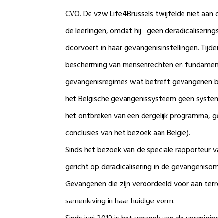
CVO. De vzw Life4Brussels twijfelde niet aan 
de leerlingen, omdat hij geen deradicalisering
doorvoert in haar gevangenisinstellingen. Tij
bescherming van mensenrechten en fundamentele
gevangenisregimes wat betreft gevangenen besc
het Belgische gevangenissysteem geen systema
het ontbreken van een dergelijk programma, gez
conclusies van het bezoek aan België).
Sinds het bezoek van de speciale rapporteur v
gericht op deradicalisering in de gevangeniso
Gevangenen die zijn veroordeeld voor aan terr
samenleving in haar huidige vorm.