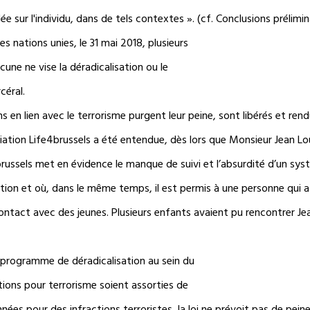
e sur l'individu, dans de tels contextes ». (cf. Conclusions prélimina
s nations unies, le 31 mai 2018, plusieurs
une ne vise la déradicalisation ou le
céral.
 en lien avec le terrorisme purgent leur peine, sont libérés et rendu
ciation Life4brussels a été entendue, dès lors que Monsieur Jean Lo
ussels met en évidence le manque de suivi et l’absurdité d’un systè
tion et où, dans le même temps, il est permis à une personne qui
contact avec des jeunes. Plusieurs enfants avaient pu rencontrer Jea
n programme de déradicalisation au sein du
ions pour terrorisme soient assorties de
es pour des infractions terroristes, la loi ne prévoit pas de peine