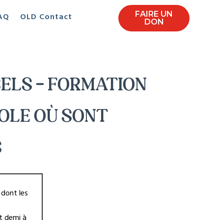
FAIRE UN
AQ
OLD Contact
DON
ELS – FORMATION
COLE OÙ SONT
S
 dont les
t demi à