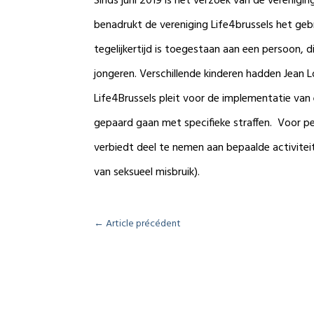
Sinds juni 2019 is het verzoek van de verenigi
benadrukt de vereniging Life4brussels het geb
tegelijkertijd is toegestaan aan een persoon, 
jongeren. Verschillende kinderen hadden Jean 
Life4Brussels pleit voor de implementatie van
gepaard gaan met specifieke straffen. Voor per
verbiedt deel te nemen aan bepaalde activiteit
van seksueel misbruik).
←
Article précédent