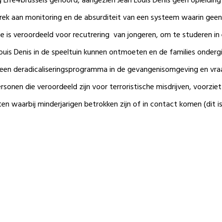
ng Life4brussels gehoord, aangezien Jean Louis Denis geen opleiding 
rek aan monitoring en de absurditeit van een systeem waarin geen 
die is veroordeeld voor recutrering van jongeren, om te studeren i
Louis Denis in de speeltuin kunnen ontmoeten en de families onder
 een deradicaliseringsprogramma in de gevangenisomgeving en vraag
sonen die veroordeeld zijn voor terroristische misdrijven, voorziet
en waarbij minderjarigen betrokken zijn of in contact komen (dit 