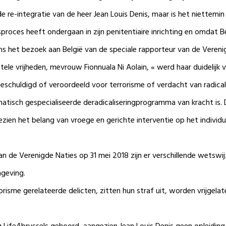
de re-integratie van de heer Jean Louis Denis, maar is het niettem
sproces heeft ondergaan in zijn penitentiaire inrichting en omdat 
dens het bezoek aan België van de speciale rapporteur van de Veren
 vrijheden, mevrouw Fionnuala Ni Aolain, « werd haar duidelijk ve
huldigd of veroordeeld voor terrorisme of verdacht van radicalisme
tisch gespecialiseerde deradicaliseringprogramma van kracht is. 
ien het belang van vroege en gerichte interventie op het individu 
an de Verenigde Naties op 31 mei 2018 zijn er verschillende wetswi
mgeving.
orisme gerelateerde delicten, zitten hun straf uit, worden vrijgel