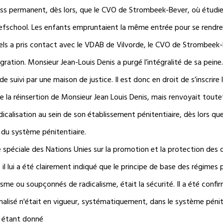
ress permanent, dès lors, que le CVO de Strombeek-Bever, où étudi
zefschool. Les enfants empruntaient la même entrée pour se rendre 
sels a pris contact avec le VDAB de Vilvorde, le CVO de Strombeek-B
intégration. Monsieur Jean-Louis Denis a purgé l’intégralité de sa pei
de suivi par une maison de justice. Il est donc en droit de s’inscrir
 la réinsertion de Monsieur Jean Louis Denis, mais renvoyait toutef
radicalisation au sein de son établissement pénitentiaire, dès lors 
du système pénitentiaire.
spéciale des Nations Unies sur la promotion et la protection des d
 lui a été clairement indiqué que le principe de base des régimes p
sme ou soupçonnés de radicalisme, était la sécurité. Il a été conf
lisé n'était en vigueur, systématiquement, dans le système pénite
, étant donné