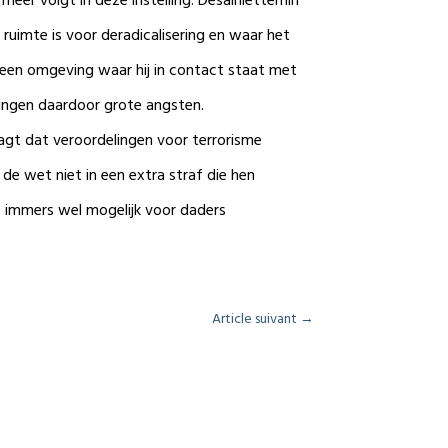
meer volgt in deze instelling. Desalniettemin
ruimte is voor deradicalisering en waar het
n een omgeving waar hij in contact staat met
gingen daardoor grote angsten.
t ​​dat veroordelingen voor terrorisme
 de wet niet in een extra straf die hen
is immers wel mogelijk voor daders
Article suivant
→